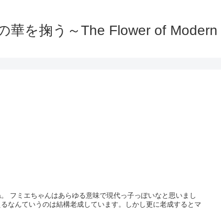
を掬う～The Flower of Modern C
。 フミエちゃんはあらゆる意味で現代っ子っぽいなと思いまし
えるなんていうのは結構老成しています。しかし更に老成するとマ