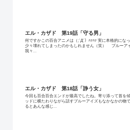
エル・カザド 第19話「守る男」
何ですかこの百合アニメは（;´Д`）ﾊｧﾊｧ 実に本格的
少々壊れてしまったのかもしれません（笑） ブルーア
我々...
エル・カザド 第18話「諍う女」
今回も百合百合エンドが最高でしたね。寄り添って首を傾
ッドに横たわりながら話すブルーアイズもなかなかの物で
るとあんな感じ...