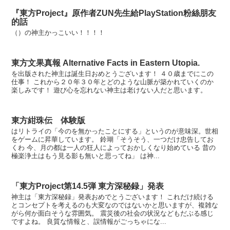
『東方Project』原作者ZUN先生給PlayStation粉絲朋友
的話
（）の神主かっこいい！！！！
東方文果真報 Alternative Facts in Eastern Utopia.
を出版された神主は誕生日おめとうございます！ ４０歳までにこの
仕事！ これから２０年３０年とどのような山脈が築かれていくのか
楽しみです！ 遊び心を忘れない神主は老けない人だと思います。
東方紺珠伝 体験版
はリトライの「今のを無かったことにする」というのが意味深。世相
をゲームに昇華しています。 鈴瑚「そうそう、一つだけ忠告してお
くわ 今、月の都は一人の狂人によっておかしくなり始めている 昔の
極楽浄土はもう見る影も無いと思ってね」 は神...
「東方Project第14.5弾 東方深秘録」発表
神主は「東方深秘録」発表おめでとうございます！ これだけ続ける
とコンセプトを考えるのも大変なのではないかと思いますが、複雑な
がら何か面白そうな雰囲気。 震災後の社会の状況などもだぶる感じ
ですよね。 良質な情報と、誤情報がごっちゃにな...