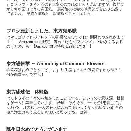
とコンセプトを考えるのも大変なのではないかと思いますが、複雑な
がら何か面白そうな雰囲気。 震災後の社会の状況などもだぶる感じ
ですよね。 良質な情報と、誤情報がごっちゃにな...
ブログ更新しました。東方鬼形獣
はやっぱりけものフレンズの影響なんですかね？開発おつかれさまで
す！ 【Amazon.co.jp限定】舞台「けものフレンズ」2~ゆきふるよる
のけものたち~【Amazon限定特典:B2布ポスター】
東方憑依華 ～ Antinomy of Common Flowers.
の発表はおめでとうございます！ 生霊は日本の伝統ですからね？！
何か面白そうですね！
東方紺珠伝 体験版
はリトライの「今のを無かったことにする」というのが意味深。世相
をゲームに昇華しています。 鈴瑚「そうそう、一つだけ忠告してお
くわ 今、月の都は一人の狂人によっておかしくなり始めている 昔の
極楽浄土はもう見る影も無いと思ってね」 は神...
誕生日おめでとうございます