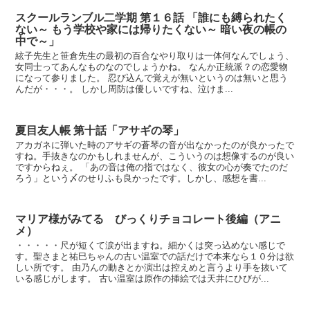
スクールランブル二学期 第１６話 「誰にも縛られたく
ない～ もう学校や家には帰りたくない～ 暗い夜の帳の
中で～」
絃子先生と笹倉先生の最初の百合なやり取りは一体何なんでしょう、
女同士ってあんなものなのでしょうかね。 なんか正統派？の恋愛物
になって参りました。 忍び込んで覚えが無いというのは無いと思う
んだが・・・。 しかし周防は優しいですね、泣けま...
夏目友人帳 第十話「アサギの琴」
アカガネに弾いた時のアサギの蒼琴の音が出なかったのが良かったで
すね。手抜きなのかもしれませんが、こういうのは想像するのが良い
ですからねぇ。 「あの音は俺の指ではなく、彼女の心が奏でたのだ
ろう」という〆のせりふも良かったです。しかし、感想を書...
マリア様がみてる びっくりチョコレート後編（アニ
メ）
・・・・・尺が短くて涙が出ますね。細かくは突っ込めない感じで
す。聖さまと祐巳ちゃんの古い温室での話だけで本来なら１０分は欲
しい所です。 由乃んの動きとか演出は控えめと言うより手を抜いて
いる感じがします。 古い温室は原作の挿絵では天井にひびが...