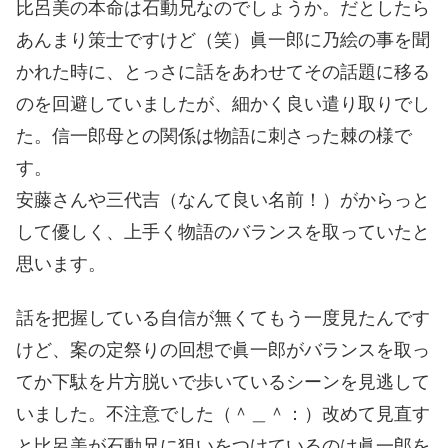
比呂美の本命は石動兄なのでしょうか。だとしたら
あんまり策士ですけど（笑）眞一郎に乃絵の事を聞
かれた時に、とっさに話をあわせてその話題に移る
のを回避していましたが、細かく良い遣り取りでし
た。信一郎母との関係は物語に刺さった棘の様で
す。
安藤さんや三代吉（なんて良い名前！）がからっと
して優しく、上手く物語のバランスを取っていたと
思います。
話を把握している自信が無くてもう一度見たんです
けど、案の定祭りの回想で眞一郎がバランスを取っ
てか下駄を片方脱いで歩いているシーンを見逃して
いました。不注意でした（＾＿＾：）改めて見直す
と比呂美が石動兄に狙いをつけているのは眞一郎を