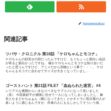
hanawosukuu
関連記事
ツバサ・クロニクル 第18話 「ケロちゃんとモコナ」
ケロちゃんの顔見せの回だったんですけど、もうちょっと面白い会話
が有ると面白かったですね。 確かケロちゃんとモコナは知り合いだ
ったと思うんですけど、アニメだから別物という事で・・・。 ケロ
ちゃんもモコナに合わせてサイズが大きくなっていまし...
ゴーストハント 第21話 FILE7 「血ぬられた迷宮」 #4
シリアスな展開からいきなりベタなラブコメになって笑いました
（笑） 今回真砂子が感情に任せて一人になってしまいましたし、麻
衣とかまどかちゅぁん（癖になってきた）とかキャラに気分屋の人が
多いように感じるんですが、作者の人にももしかしてそういう傾...