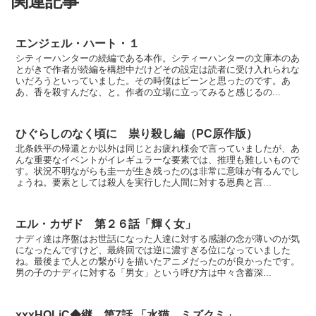
関連記事
エンジェル・ハート・１
シティーハンターの続編である本作。シティーハンターの文庫本のあ
とがきで作者が続編を構想中だけどその設定は読者に受け入れられな
いだろうといっていました。その時僕はピーンと思ったのです。あ
あ、香を殺すんだな、と。作者の立場に立ってみると感じるの...
ひぐらしのなく頃に 祟り殺し編（PC原作版）
北条鉄平の帰還とか以外は同じとお疲れ様会で言っていましたが、あ
んな重要なイベントがイレギュラーな要素では、推理も難しいもので
す。状況不明ながらも圭一が生き残ったのは非常に意味が有るんでし
ょうね。要素としては殺人を実行した人間に対する恩典と言...
エル・カザド 第２６話「輝く女」
ナディ達は序盤はお世話になった人達に対する感謝の念が薄いのが気
になったんですけど、最終回では逆に濃すぎる位になっていました
ね。最後まで人との繋がりを描いたアニメだったのが良かったです。
男の子のナディに対する「男女」という呼び方は中々含蓄深...
xxxHOLiC◆継 第7話 「水猫 ミズクミ」