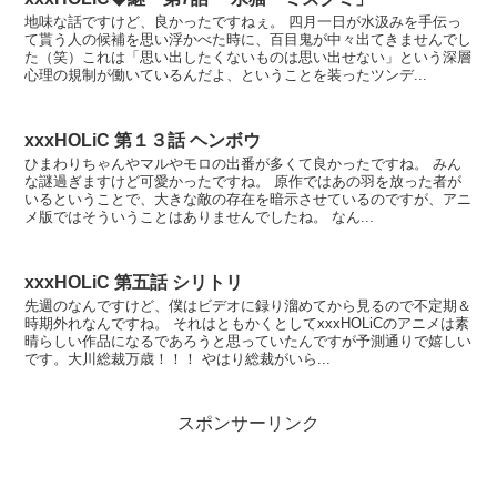
地味な話ですけど、良かったですねぇ。 四月一日が水汲みを手伝っ
て貰う人の候補を思い浮かべた時に、百目鬼が中々出てきませんでし
た（笑）これは「思い出したくないものは思い出せない」という深層
心理の規制が働いているんだよ、ということを装ったツンデ...
xxxHOLiC 第１３話 ヘンボウ
ひまわりちゃんやマルやモロの出番が多くて良かったですね。 みん
な謎過ぎますけど可愛かったですね。 原作ではあの羽を放った者が
いるということで、大きな敵の存在を暗示させているのですが、アニ
メ版ではそういうことはありませんでしたね。 なん...
xxxHOLiC 第五話 シリトリ
先週のなんですけど、僕はビデオに録り溜めてから見るので不定期＆
時期外れなんですね。 それはともかくとしてxxxHOLiCのアニメは素
晴らしい作品になるであろうと思っていたんですが予測通りで嬉しい
です。大川総裁万歳！！！ やはり総裁がいら...
スポンサーリンク