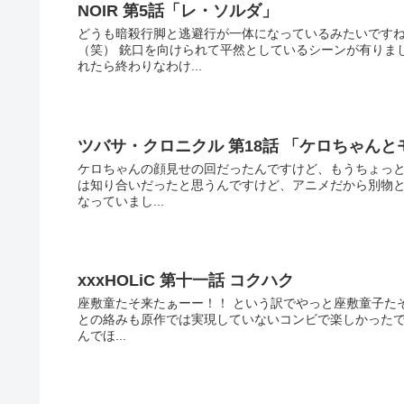
NOIR 第5話「レ・ソルダ」
どうも暗殺行脚と逃避行が一体になっているみたいです
（笑） 銃口を向けられて平然としているシーンが有りま
れたら終わりなわけ...
ツバサ・クロニクル 第18話 「ケロちゃんと
ケロちゃんの顔見せの回だったんですけど、もうちょっと
は知り合いだったと思うんですけど、アニメだから別物と
なっていまし...
xxxHOLiC 第十一話 コクハク
座敷童たそ来たぁーー！！ という訳でやっと座敷童子た
との絡みも原作では実現していないコンビで楽しかったで
んでほ...