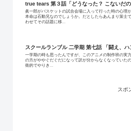
true tears 第３話「どうなった？ こないだ
眞一郎がバスケットの試合会場に入って行った時の心理が
本命は石動兄なのでしょうか。だとしたらあんまり策士
わせてその話題に移...
スクールランブル 二学期 第七話 「闘え、
一学期の時も思ったんですが、このアニメの制作班の実力
の方がややぐだぐだになって訳が分からなくなっていたの
衛的でやりき...
スポ