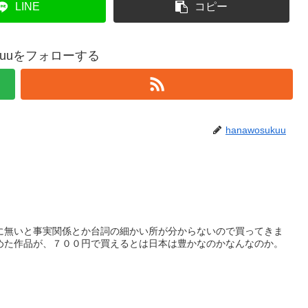
LINE
コピー
ukuuをフォローする
hanawosukuu
に無いと事実関係とか台詞の細かい所が分からないので買ってきま
めた作品が、７００円で買えるとは日本は豊かなのかなんなのか。