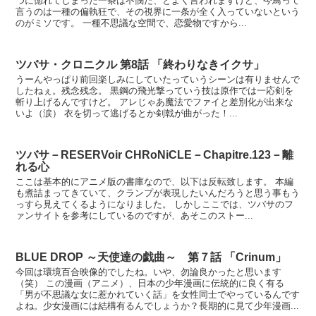
つに惚れてしまった一条は不憫だ、とよく言われますけど、今鳥って
言うのは一種の偏執狂で、その視界に一条が全く入っていないという
のがミソです。 一種不思議な空間で、恋愛物ですから...
ツバサ・クロニクル 第8話 「終わりなきイクサ」
うーんやっぱり前回楽しみにしていたっていうシーンは有りませんで
したねぇ。残念残念。 黒鋼の飛光撃っていう技は原作では一応剣を
斬り上げるんですけど。 アレじゃあ魔法でファイと差別化が出来な
いよ（涙） 衣を切って逃げるとか剣戟が曲がった！...
ツバサ－RESERVoir CHRoNiCLE－Chapitre.123－離
れる心
ここは基本的にアニメ版の書庫なので、以下は反転致します。 本編
も煮詰まってきていて、クランプが表現したいんだろうと思う事もう
っすら見えてくるようになりました。 しかしここでは、ツバサのフ
ァンサイトを参考にしているのですが、あそこのストー...
BLUE DROP ～天使達の戯曲～ 第７話 「Crinum」
今回は環境百合映像的でしたね。いや、勿論良かったと思います
（笑） この漫画（アニメ）、日本の少年漫画に伝統的に良く有る
「男が不思議な女に惹かれていく話」を女性同士でやっているんです
よね。少女漫画には結構有るんでしょうか？長期的に見て少年漫画...