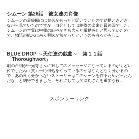
シムーン 第26話 彼女達の肖像
シムーンの最終回には賛否が有ったと聞いていたので結構どきどきし
ながら見ていたのですが、自分としては納得の出来た最終回でした。
シムーンの本質は中盤の細やかさも含んだ躍動感だと思っていたの
で、物語の結末に余り興味が無かったというのも有るかもし...
BLUE DROP ～天使達の戯曲～ 第１１話
「Thoroughwort」
劇の台詞が千光寺さんに対してのメッセージになっているのがくどい
位でしたね（笑）一応何処をやっているのかはなんとなく分かるの
で、あの良く分からないストーリーはこのシーンを作るためだったん
だな、と納得できました。それにしても船津丸さんを重要な役...
スポンサーリンク