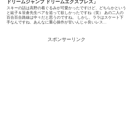
ドリームジャンプ ドリームエクスプレス」
スキーの話は高野の着ぐるみが可愛かったですけど、どちらかという
と紘子＆笹倉先生ペアを追って欲しかったですね（笑） あの二人の
百合百合路線は中々だと思うのですね。 しかし、ララはスケート下
手なんですね、あんなに重心操作が甘いんじゃ良いレス...
スポンサーリンク