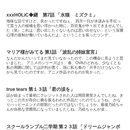
xxxHOLiC◆継 第7話 「水猫 ミズクミ」
地味な話ですけど、良かったですねぇ。 四月一日が水汲みを手伝っ
て貰う人の候補を思い浮かべた時に、百目鬼が中々出てきませんでし
た（笑）これは「思い出したくないものは思い出せない」という深層
心理の規制が働いているんだよ、ということを装ったツンデ...
マリア様がみてる 第1話 「波乱の姉妹宣言｣
なんだかんだいってまだ見ていなかったので、この機会に見ようと思
いました。 アニメのシリーズは１、春、OVAのどれも、少なくとも
私の周囲に関しては評判が悪く、現に私も春の「片手だけつないで」
から見ていたのですが、アニメ作品そのものが良かった...
true tears 第１３話「君の涙を」
話が始まって最初にクレジットされた人は岡田麿里さんでしたね。き
っとこの方が存分に腕を振るわれた作品だったのでしょうね。 かな
りハッピーエンドの部類だったのではないでしょうか。最後乃絵ちゃ
んが自然な雰囲気になっていましたしね。乃絵ちゃんが涙...
スクールランブル二学期 第２３話 「ドリームジャンボ