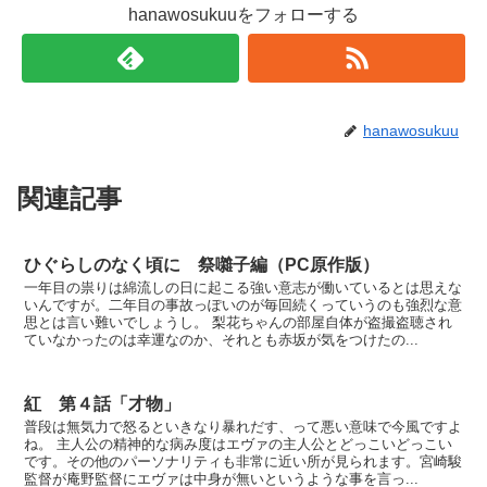
hanawosukuuをフォローする
hanawosukuu
関連記事
ひぐらしのなく頃に 祭囃子編（PC原作版）
一年目の祟りは綿流しの日に起こる強い意志が働いているとは思えな
いんですが。二年目の事故っぽいのが毎回続くっていうのも強烈な意
思とは言い難いでしょうし。 梨花ちゃんの部屋自体が盗撮盗聴され
ていなかったのは幸運なのか、それとも赤坂が気をつけたの...
紅 第４話「才物」
普段は無気力で怒るといきなり暴れだす、って悪い意味で今風ですよ
ね。 主人公の精神的な病み度はエヴァの主人公とどっこいどっこい
です。その他のパーソナリティも非常に近い所が見られます。宮崎駿
監督が庵野監督にエヴァは中身が無いというような事を言っ...