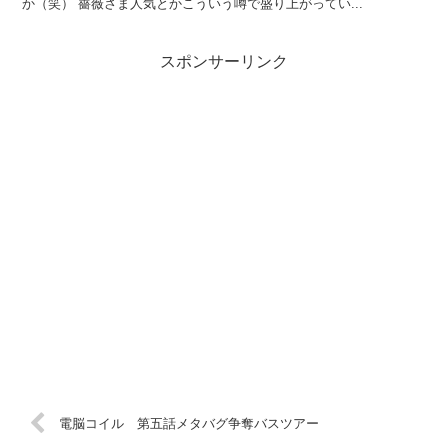
か（笑） 薔薇さま人気とかこういう噂で盛り上がってい...
スポンサーリンク
電脳コイル 第五話メタバグ争奪バスツアー