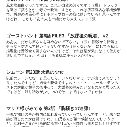
風太君面白かったですね、これが自然の怒りですよ（爆） トラック
を避けて笑うとか、寺で一晩過ごすとか、これは所謂有名な吊橋効果
で、播磨の深層心理にもボディブローの様に効いていると思うんです
けどね。 しかし「あの人も一緒だから大丈夫」って沢...
ゴーストハント 第8話 FILE3 「放課後の呪者」 #2
あああ、だから原さんを苛めないで下さいよ（涙） 階段から転落さ
せるなら坊さんで良いじゃないですか（良くないか） にしても私は
推理物は普段全く読まないんですけど、それは荒が気になって仕方が
無いんですねぇ。 今回も「ある机に座った人がおか...
シムーン 第23話 永遠の少女
以前のシーンだなーと思ったら、いきなりマミーナが出て来てびっく
りしたんですけど、過去の映像ですよね・・・・。 コール・テンペ
ストの解散が和平の条件って、大坂冬の陣みたいなものかと思ったん
ですけど、残り話数が少ないのでそこまではないですかね。...
マリア様がみてる 第2話 「胸騒ぎの連弾｣
一晩で祐巳の事が校内に知れ渡っていたっていうんですけど、未だに
誰が流したのかは謎ですね。 由乃さんが第一候補なんでしょうけ
ど、江利子さまが計画的に流布せしめた可能性も無きにしも非ずです