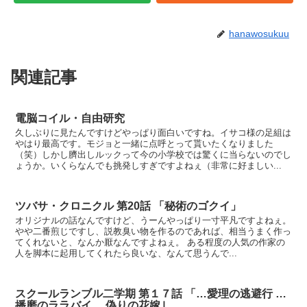
hanawosukuu
関連記事
電脳コイル・自由研究
久しぶりに見たんですけどやっぱり面白いですね。イサコ様の足組は
やはり最高です。モジョと一緒に点呼とって貰いたくなりました
（笑）しかし臍出しルックって今の小学校では驚くに当らないのでし
ょうか。いくらなんでも挑発しすぎですよねぇ（非常に好ましい...
ツバサ・クロニクル 第20話 「秘術のゴクイ」
オリジナルの話なんですけど、うーんやっぱり一寸平凡ですよねぇ。
やや二番煎じですし、説教臭い物を作るのであれば、相当うまく作っ
てくれないと、なんか厭なんですよねぇ。 ある程度の人気の作家の
人を脚本に起用してくれたら良いな、なんて思うんで...
スクールランブル二学期 第１７話 「…愛理の逃避行 …
播磨のララバイ …偽りの花嫁｣