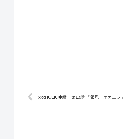
xxxHOLiC◆継 第13話 「報恩 オカエシ」