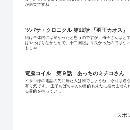
が唐突ですね、...
ツバサ・クロニクル 第22話 「羽王カオス」
絵は全体的には良かったと思うのですが、侑子さんはとて
はやっぱりなかなかで、十二国記より良かったのではないで
もしや...
電脳コイル 第９話 あっちのミチコさん
イサコ様の電話の先に居た人は誰でしょうね。今回は違
有り気です。 玉子おばちゃんの目的も未だに掴めません
る目的を持ってい...
スポ