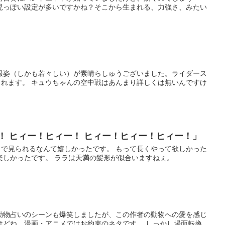
児っぽい設定が多いですかね？そこから生まれる、力強さ、みたい
服姿（しかも若々しい）が素晴らしゅうございました。ライダース
れます。 キュウちゃんの空中戦はあんまり詳しくは無いんですけ
ー！ ヒィー！ヒィー！ ヒィー！ヒィー！ヒィー！」
で見られるなんて嬉しかったです。 もって長くやって欲しかった
楽しかったです。 ララは天満の髪形が似合いますねぇ。
動物占いのシーンも爆笑しましたが、この作者の動物への愛を感じ
けどね、漫画・アニメではお約束のネタです。 しっかし場面転換