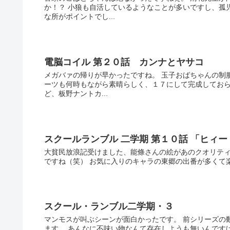
か！？ 小狼も自活しているようなことが多いですし、孤
な所がポイントでし...
電脳コイル 第２０話 カンナとヤサコ
メガバァの帰りが早かったですね。 玉子おばちゃんの制
ーツも何時もながら素晴らしく、１７にして完成しておら
ど、板野ナントカ...
スクールランブル 二学期 第１０話 「ヒィ
大貧民放浪記受けました、能條さんの絵があのクオリティ
ですね（笑） お気に入りのキャラの東郷の出番が多くて
スクール・ランブル二学期・３
マンモスが叫ぶシーンが面白かったです。 前シリーズの
ます。 あんなに不味い物なんて存在しようも無いんです