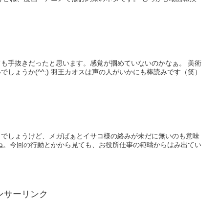
も手抜きだったと思います。感覚が掴めていないのかなぁ。 美術
しょうか(^^;) 羽王カオスは声の人がいかにも棒読みです（笑）
うでしょうけど、メガばぁとイサコ様の絡みが未だに無いのも意味
ね。今回の行動とかから見ても、お役所仕事の範疇からはみ出てい
ンサーリンク