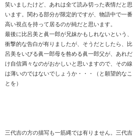
笑いましたけど、あれは全て読み切った表情だと思
います。関わる部分が限定的ですが、物語中で一番
高い視点を持って居るのが純だと思います。
最後に比呂美と眞一郎が兄妹かもしれないという、
衝撃的な告白が有りましたが、そうだとしたら、比
呂美をいびる眞一郎母を咎める眞一郎父が、あれだ
け自信満々なのがおかしいと思いますので、その線
は薄いのではないでしょうか・・・（と願望的なこ
とを）
比呂美をバスケ部にしたのは製作班のナイス
判断で、ディフェンスの子の胸の縦揺れの描写には
感心致しました。流石に一点一画も疎かでは有りま
せん！！！乃絵ちゃんの腰振りも神山満月ちゃんを
思い起こさせる、見事な腰つきだといえましょう！
三代吉の方の描写も一筋縄では有りません。三代吉