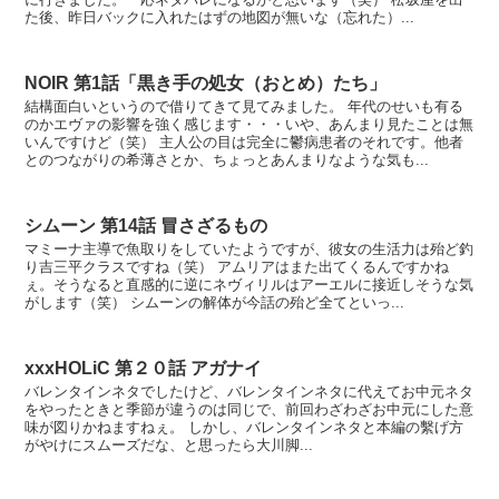
た後、昨日バックに入れたはずの地図が無いな（忘れた）...
NOIR 第1話「黒き手の処女（おとめ）たち」
結構面白いというので借りてきて見てみました。 年代のせいも有る
のかエヴァの影響を強く感じます・・・いや、あんまり見たことは無
いんですけど（笑） 主人公の目は完全に鬱病患者のそれです。他者
とのつながりの希薄さとか、ちょっとあんまりなような気も...
シムーン 第14話 冒さざるもの
マミーナ主導で魚取りをしていたようですが、彼女の生活力は殆ど釣
り吉三平クラスですね（笑） アムリアはまた出てくるんですかね
ぇ。そうなると直感的に逆にネヴィリルはアーエルに接近しそうな気
がします（笑） シムーンの解体が今話の殆ど全てといっ...
xxxHOLiC 第２０話 アガナイ
バレンタインネタでしたけど、バレンタインネタに代えてお中元ネタ
をやったときと季節が違うのは同じで、前回わざわざお中元にした意
味が図りかねますねぇ。 しかし、バレンタインネタと本編の繫げ方
がやけにスムーズだな、と思ったら大川脚...