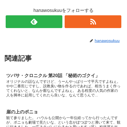
hanawosukuuをフォローする
hanawosukuu
関連記事
ツバサ・クロニクル 第20話 「秘術のゴクイ」
オリジナルの話なんですけど、うーんやっぱり一寸平凡ですよねぇ。
やや二番煎じですし、説教臭い物を作るのであれば、相当うまく作っ
てくれないと、なんか厭なんですよねぇ。 ある程度の人気の作家の
人を脚本に起用してくれたら良いな、なんて思うんで...
崖の上のポニョ
観て参りました。 ハウルも公開から一年位経ってから行ったんです
が、ポニョも劇場で見たいな、という念がぽつぽつと沸いて来て、観
に行きました。一応ネタバレになるかと思います（笑） 松坂屋を出