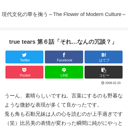
現代文化の華を掬う～The Flower of Modern Culture～
true tears 第６話「それ…なんの冗談？」
Twitter
Facebook
はてブ
Pocket
LINE
コピー
2008.02.20
うーん、素晴らしいですね。言葉にするのも野暮な
ような微妙な表現が多くて良かったです。
兎も角も石動兄妹は人の心を読むのが上手過ぎです
（笑）比呂美の表情が変わった瞬間に純がにやっと