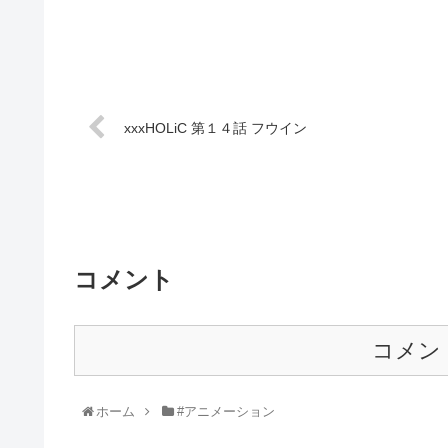
xxxHOLiC 第１４話 フウイン
コメント
コメン
ホーム
#アニメーション