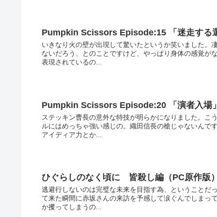
Pumpkin Scissors Episode:15 「迷走す
いきなり火の壁が出現して驚いたというか笑いました。凄
ないだろう、とのことですけど、やっぱり身体の感覚が
表現されているの...
Pumpkin Scissors Episode:20 「演者入場
ステッキン曹長の意外な特技が明らかになりました。こ
ルにはめっちゃ強い感じの。織田信長の槍じゃないんです
アイディア力とか...
ひぐらしのなく頃に 皆殺し編（PC原作版
逃避行しないのは完璧な未来を目指す為、ということだっ
て来た瞬間に赤坂さんの来訪を予感して涙ぐんでしまって
か攫ってしまうの...