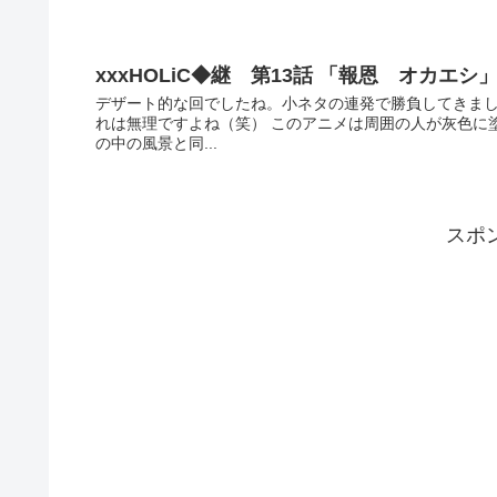
xxxHOLiC◆継 第13話 「報恩 オカエシ
デザート的な回でしたね。小ネタの連発で勝負してきまし
れは無理ですよね（笑） このアニメは周囲の人が灰色に
の中の風景と同...
スポ