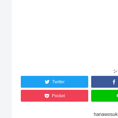
シ
Twitter
Pocket
hanawos