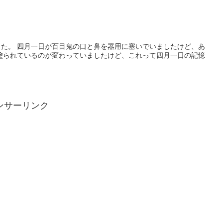
」
た。 四月一日が百目鬼の口と鼻を器用に塞いでいましたけど、あ
塗られているのが変わっていましたけど、これって四月一日の記憶
ンサーリンク