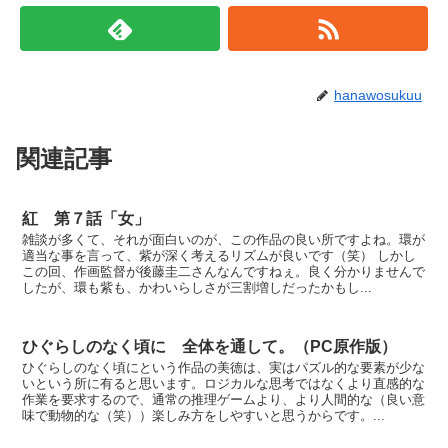
hanawosukuu
関連記事
紅 第７話「女」
雑談が多くて、それが面白いのが、この作品の良い所ですよね。環が
適当な事を言って、紫が深く考えるリズムが良いです（笑） しかし
この回、作画監督が後藤圭二さんなんですねぇ。良く分かりませんで
したが、環も紫も、かわいらしさが三割増しだったかもし...
ひぐらしのなく頃に 全体を通して。（PC原作版）
ひぐらしのなく頃にという作品の美徳は、実はパズル的な要素が少な
いという所に有ると思います。ロジカルな思考ではなくより直感的な
作業を要求するので、通常の推理ゲームより、より人間的な（良い意
味で動物的な（笑））楽しみ方をしやすいと思うからです。...