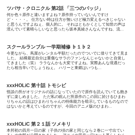
ツバサ・クロニクル 第2話 「三つのバッジ」
何か色々原作と違いますよね？原作持っていないんですけ
ど・・・・。 仕方ない時は仕方が無いけど極力変えるべきじゃない
と思うんですよねぇ、個人的に。 それはともかくとして知世の声は
澄んでいて素晴らしいなと思ったら坂本真綾さんなんですね、流...
スクールランブル 一学期補修 ♭１♭２
今更ながら、蔦屋がレンタル半額だったのでついでに借りてきて見ま
した。 結構最近自分は重傷なサラのファンなんじゃないかと自覚し
てきました（笑） ララなんかも大変ですよね。実際あんな境遇だっ
たら相当辛いでしょうねぇ。 ハリーと東郷はいつも...
xxxHOLiC 第十話 トモシビ
怪談の所がオリジナルの話になっていたので原作を読んでいても飽き
ずに楽しめました。 ただ私の睨んだ所原作のこの回に於けるひまわ
りちゃんの話はひまわりちゃんの特殊能力を暗示しているものなので
はないかと考えているのですが、今回のアニメ版のひまわ...
xxxHOLiC 第２１話 ツメキリ
本邦初の四月一日の家（子供の頃の家と同じなら２巻に一寸出てい