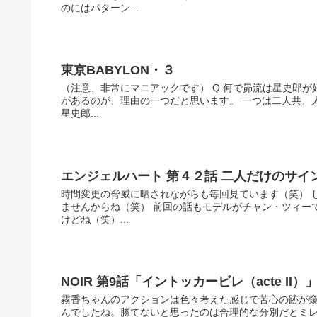
のにはパターン...
東京BABYLON・３
（注意、非常にマニアックです） Q.何で昴流は星史郎が
があるのが、理由の一つだと思います。 一つは二人共、
星史郎...
エンジェルハート 第４２話 二人だけのサイ
時間変更の脅威に晒されながらも毎回見ています（笑） 
ませんからね（笑） 前回の話もモデルがチャン・ツィー
けどね（笑）...
NOIR 第9話「イントッカービレ（acte II）
霧香ちゃんのアクションは色々考えた感じで苦心の跡が窺
んでしたね。勝てないと思ったのは合理的な分別だとミ