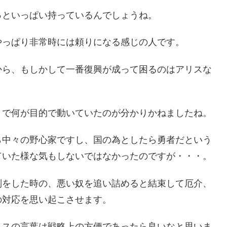
っといっぱい持っているんでしょうね。
やっぱり非常時には頼りになる感じの人です。
から、もしかして一番復興が成って困るのはアリスな
まで何が目的で動いていたのが分かりかねましたね。
ら中々の野心家ですし、国の為としたら勇者だという
ていた様な気もしないではなかったのですが・・・。
判をした時の、悪い奴を追い詰めると結束して厄介、
の対応を思い起こさせます。
リスの言葉は戦略上の方便であったら良いなと思いま