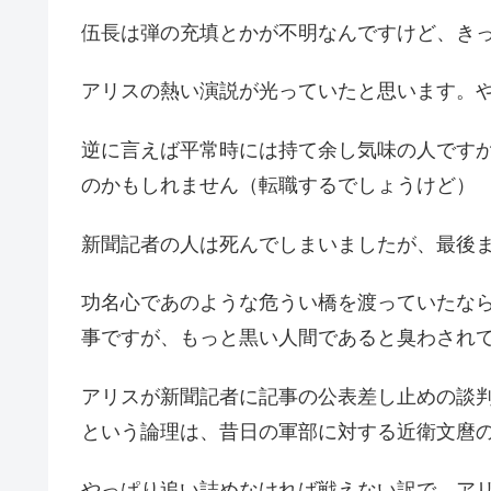
伍長は弾の充填とかが不明なんですけど、き
アリスの熱い演説が光っていたと思います。
逆に言えば平常時には持て余し気味の人です
のかもしれません（転職するでしょうけど）
新聞記者の人は死んでしまいましたが、最後
功名心であのような危うい橋を渡っていたな
事ですが、もっと黒い人間であると臭わされ
アリスが新聞記者に記事の公表差し止めの談
という論理は、昔日の軍部に対する近衛文麿
やっぱり追い詰めなければ戦えない訳で、ア