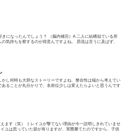
好きになったんでしょう？ （脳内補完）A.二人に結構似ている所
人の気持ちを察するのが得意んですよね。 昴流は言うに及ばず、
ン
しかし何時も大胆なストーリーですよね、整合性は端から考えてい
であることが丸分かりで、名前位少しは変えたらよいと思うんです
」
えます（笑） ミレイユが撃てない理由が今一説明しきれていませ
レイユは思っていた節が有りますが、実際勝てたのですから、子供