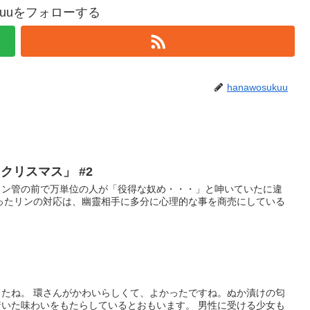
ukuuをフォローする
hanawosukuu
･クリスマス」 #2
ウン管の前で万単位の人が「役得な奴め・・・」と呻いていたに違
ったリンの対応は、幽靈相手に多分に心理的な事を商売にしている
たね。 環さんがかわいらしくて、よかったですね。ぬか漬けの匂
いた味わいをもたらしているとおもいます。 男性に受ける少女も